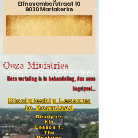
Elfnovemberstraat 10
9030 Mariakerke
Onze Ministries
Enige informatie over hoe we deze stad proberen te
bereiken
Deze vertaling is in behandeling, dus wees
begripvol..
.
Discipleship Lessons
to Download
Disciples
hip
Lesson 1:
The
Doctrine