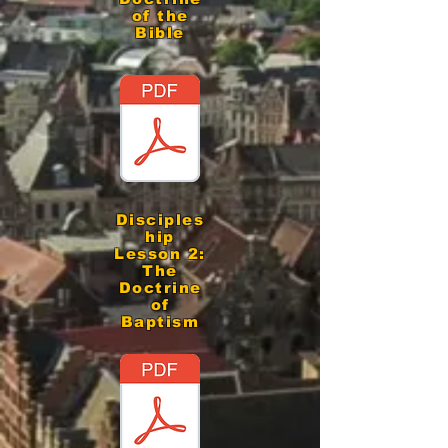
of the
Bible
Disciples
hip
Lesson 2:
The
Doctrine
of
Baptism