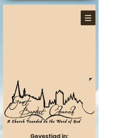
Servicetijden:
Zondagmorgen Eredienst
11:00
Zondagmiddag Eredienst
14:00
Woensdagavond Bijbelstudie
19:00
Zaterdag Evangelisatie Bediening
14:00
Gevestigd in: