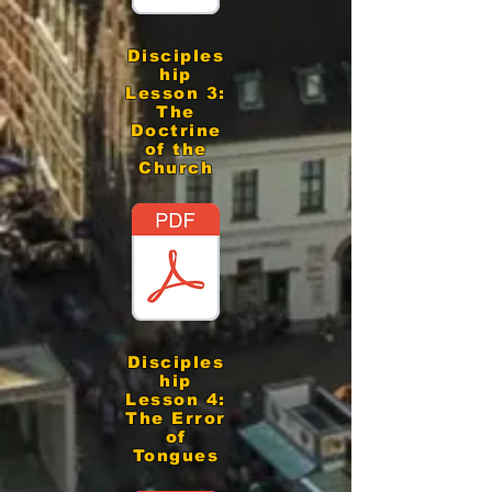
Disciples
hip
Lesson 3:
The
Doctrine
of the
Church
Disciples
hip
Lesson 4:
The Error
of
Tongues