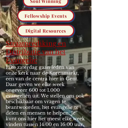
Soul Winning
Fellowship Events
Digital Resources
Straatprediking en
Distributie van het
Evangelie
Elke zaterdag gaan leden van
onze kerk naar de Korenmarkt,
een van de centra hier in Gent.
Daar geven we elke week
ongeveer 600 tot 1.000
evangeliën uit. We stellen ons ook
beschikbaar om vragen te
beantwoorden, het evangelie te
delen en mensen te helpen. Je
kunt ons hier het meest elke week
vinden tussen 14:00 en 16:00 uur.