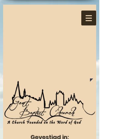
Servicetijden:
Zondagmorgen Eredienst
11:00
Zondagmiddag Eredienst
14:00
Woensdagavond Bijbelstudie
19:00
Zaterdag Evangelisatie Bediening
14:00
Gevestigd in: