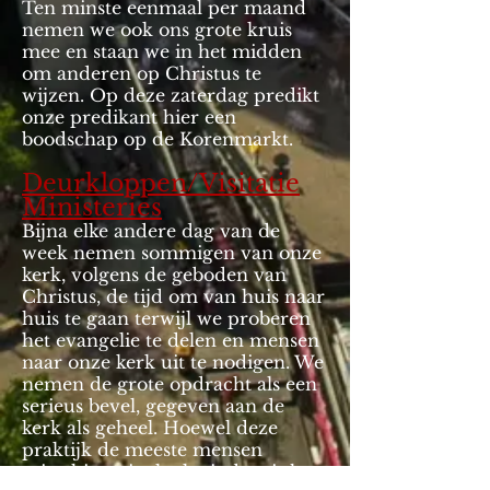
Ten minste eenmaal per maand
nemen we ook ons grote kruis
mee en staan we in het midden
om anderen op Christus te
wijzen. Op deze zaterdag predikt
onze predikant hier een
boodschap op de Korenmarkt.
Deurkloppen/Visitatie
Ministeries
Bijna elke andere dag van de
week nemen sommigen van onze
kerk, volgens de geboden van
Christus, de tijd om van huis naar
huis te gaan terwijl we proberen
het evangelie te delen en mensen
naar onze kerk uit te nodigen. We
nemen de grote opdracht als een
serieus bevel, gegeven aan de
kerk als geheel. Hoewel deze
praktijk de meeste mensen
misschien niet leuk vinden, is het